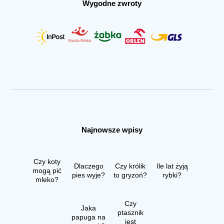
Wygodne zwroty
Najnowsze wpisy
Czy koty
Dlaczego
Czy królik
Ile lat żyją
mogą pić
pies wyje?
to gryzoń?
rybki?
mleko?
Czy
Jaka
ptasznik
papuga na
jest