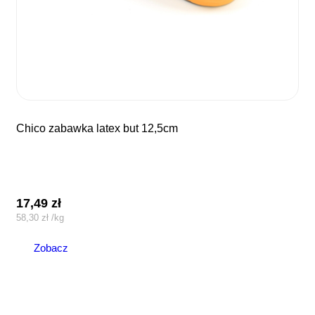
chico zabawka latex but 12,5cm
17,49
zł
58,30
zł
/
kg
Zobacz