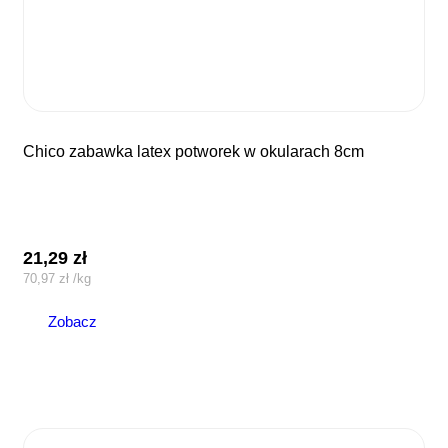
chico zabawka latex potworek w okularach 8cm
21,29
zł
70,97
zł
/
kg
Zobacz