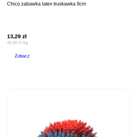
chico zabawka latex truskawka 9cm
13,29
zł
44,30
zł
/
kg
Zobacz