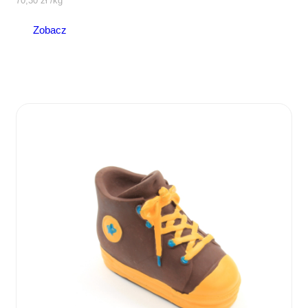
70,30
zł
/
kg
Zobacz