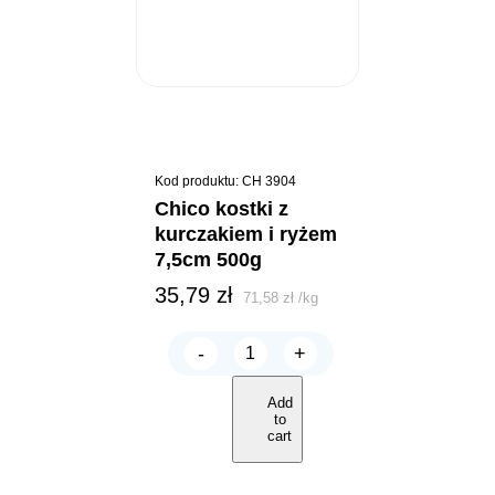
Kod produktu: CH 3904
chico kostki z
kurczakiem i ryżem
7,5cm 500g
35,79
zł
71,58
zł
/
kg
-
+
Chico
Kostki
z
Add
kurczakiem
to
i
cart
ryżem
7,5cm
500g
quantity