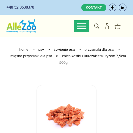
+48 52 3538378
KONTAKT
home
>
psy
>
żywienie psa
>
przysmaki dla psa
>
mięsne przysmaki dla psa
>
chico kostki z kurczakiem i ryżem 7,5cm
500g