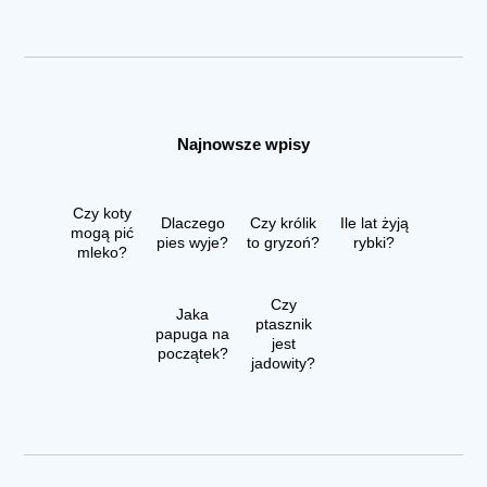
Najnowsze wpisy
Czy koty
Dlaczego
Czy królik
Ile lat żyją
mogą pić
pies wyje?
to gryzoń?
rybki?
mleko?
Czy
Jaka
ptasznik
papuga na
jest
początek?
jadowity?