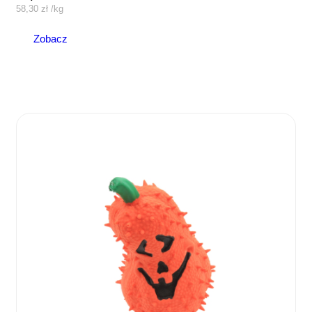
58,30
zł
/
kg
Zobacz