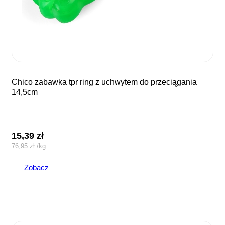
chico zabawka tpr ring z uchwytem do przeciągania
14,5cm
15,39
zł
76,95
zł
/
kg
Zobacz