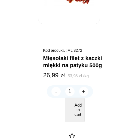
Kod produktu: ML 3272
mięsołaki filet z kaczki
miękki na patyku 500g
26,99
zł
53,98
zł
/
kg
-
+
MIĘSOŁAKI
Filet
z
Add
Kaczki
to
miękki
cart
na
patyku
500g
quantity