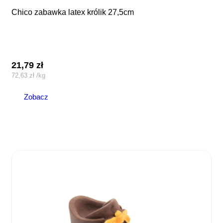
chico zabawka latex królik 27,5cm
21,79
zł
72,63
zł
/
kg
Zobacz