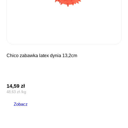
chico zabawka latex dynia 13,2cm
14,59
zł
48,63
zł
/
kg
Zobacz