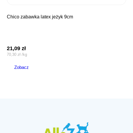
chico zabawka latex jeżyk 9cm
21,09
zł
70,30
zł
/
kg
Zobacz