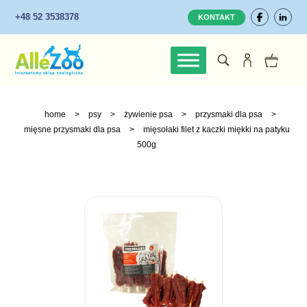
+48 52 3538378
KONTAKT
home
>
psy
>
żywienie psa
>
przysmaki dla psa
>
mięsne przysmaki dla psa
>
mięsołaki filet z kaczki miękki na patyku
500g