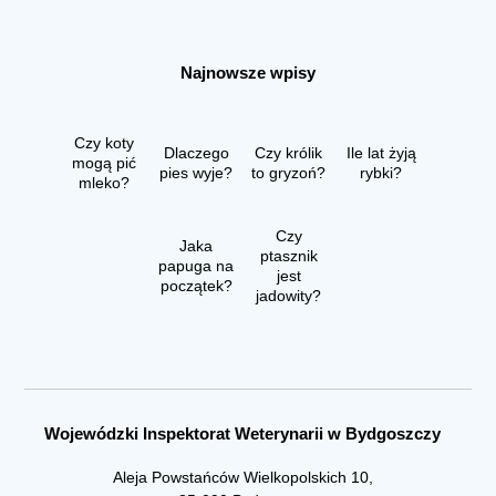
Najnowsze wpisy
Czy koty
Dlaczego
Czy królik
Ile lat żyją
mogą pić
pies wyje?
to gryzoń?
rybki?
mleko?
Czy
Jaka
ptasznik
papuga na
jest
początek?
jadowity?
Wojewódzki Inspektorat Weterynarii w Bydgoszczy
Aleja Powstańców Wielkopolskich 10,