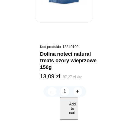
Kod produktu: 18840109
dolina noteci natural
treats ozory wieprzowe
150g
13,09
zł
87,27
zł
/
kg
-
+
Dolina
Noteci
Natural
Add
Treats
to
Ozory
cart
Wieprzowe
150g
quantity