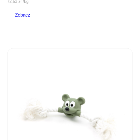
72,63
zł
/
kg
Zobacz