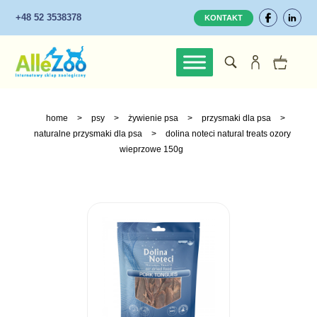
+48 52 3538378
KONTAKT
home
>
psy
>
żywienie psa
>
przysmaki dla psa
>
naturalne przysmaki dla psa
>
dolina noteci natural treats ozory
wieprzowe 150g