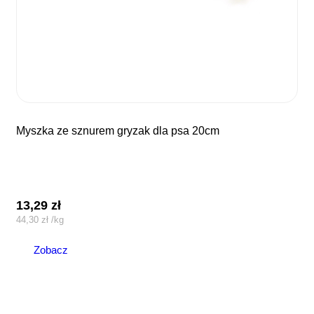
myszka ze sznurem gryzak dla psa 20cm
13,29
zł
44,30
zł
/
kg
Zobacz