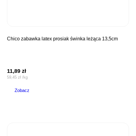
chico zabawka latex prosiak świnka leżąca 13,5cm
11,89
zł
59,45
zł
/
kg
Zobacz