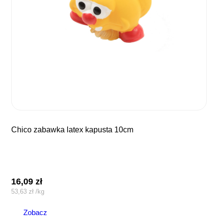
chico zabawka latex kapusta 10cm
16,09
zł
53,63
zł
/
kg
Zobacz