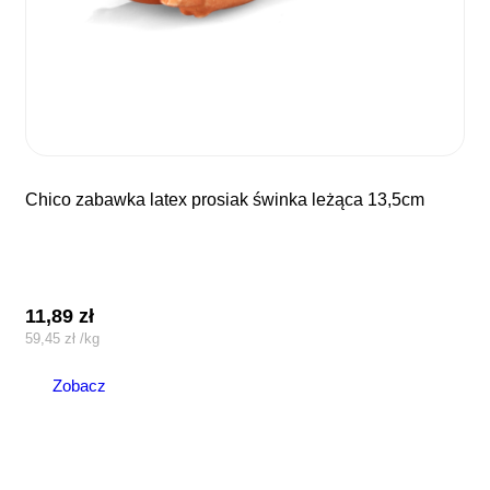
chico zabawka latex prosiak świnka leżąca 13,5cm
11,89
zł
59,45
zł
/
kg
Zobacz