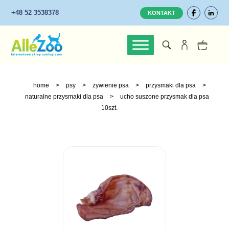
+48 52 3538378
KONTAKT
home
>
psy
>
żywienie psa
>
przysmaki dla psa
>
naturalne przysmaki dla psa
>
ucho suszone przysmak dla psa
10szt.