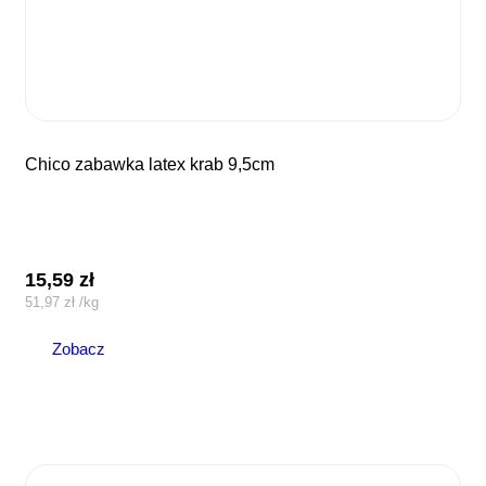
chico zabawka latex krab 9,5cm
15,59
zł
51,97
zł
/
kg
Zobacz