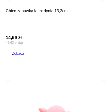
chico zabawka latex dynia 13,2cm
14,59
zł
48,63
zł
/
kg
Zobacz