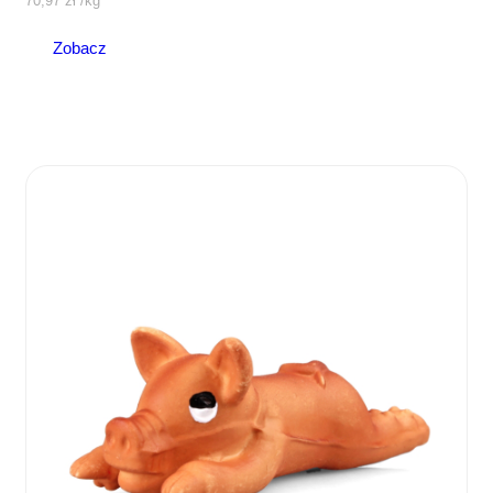
70,97
zł
/
kg
Zobacz