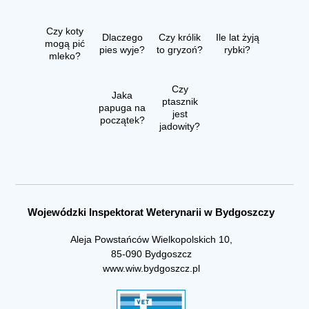
Czy koty
Dlaczego
Czy królik
Ile lat żyją
mogą pić
pies wyje?
to gryzoń?
rybki?
mleko?
Czy
Jaka
ptasznik
papuga na
jest
początek?
jadowity?
Wojewódzki Inspektorat Weterynarii w Bydgoszczy
Aleja Powstańców Wielkopolskich 10,
85-090 Bydgoszcz
www.wiw.bydgoszcz.pl