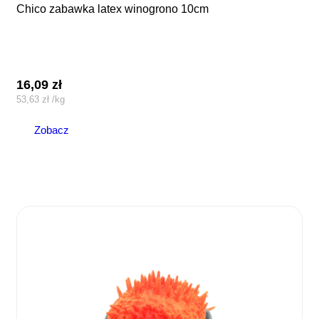
chico zabawka latex winogrono 10cm
16,09
zł
53,63
zł
/
kg
Zobacz