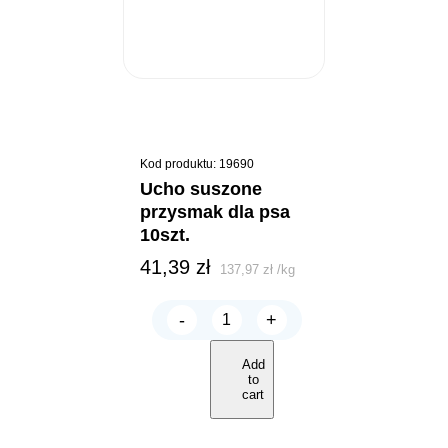
Kod produktu: 19690
ucho suszone
przysmak dla psa
10szt.
41,39
zł
137,97
zł
/
kg
-
+
UCHO
SUSZONE
przysmak
Add
dla
to
psa
cart
10szt.
quantity