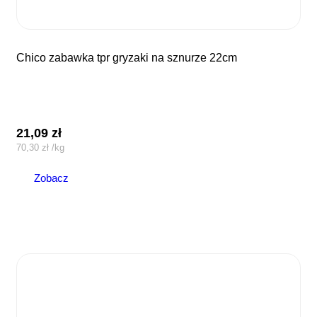
chico zabawka tpr gryzaki na sznurze 22cm
21,09
zł
70,30
zł
/
kg
Zobacz