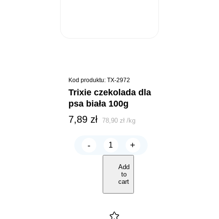
Kod produktu: TX-2972
trixie czekolada dla
psa biała 100g
7,89
zł
78,90
zł
/
kg
-
+
TRIXIE
CZEKOLADA
dla
Add
psa
to
BIAŁA
cart
100g
quantity