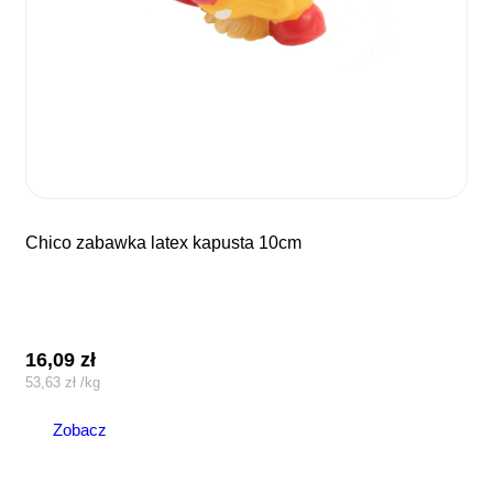
chico zabawka latex kapusta 10cm
16,09
zł
53,63
zł
/
kg
Zobacz