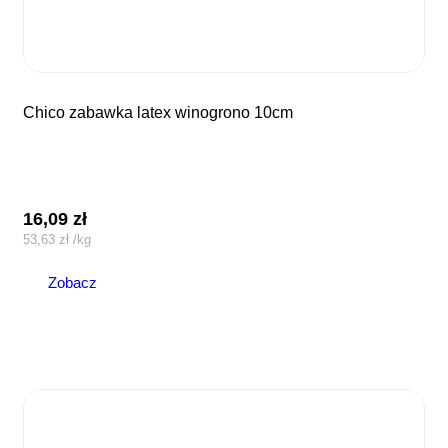
chico zabawka latex winogrono 10cm
16,09
zł
53,63
zł
/
kg
Zobacz