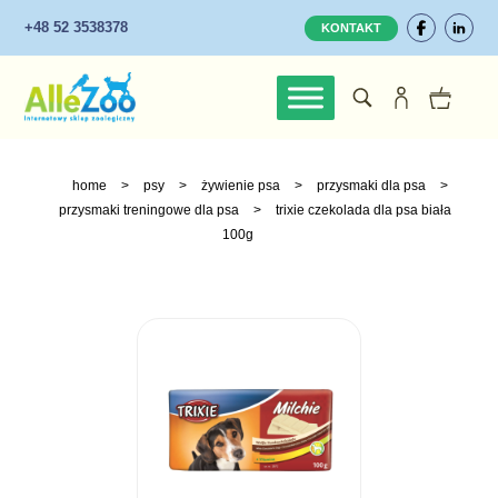
+48 52 3538378
KONTAKT
home
>
psy
>
żywienie psa
>
przysmaki dla psa
>
przysmaki treningowe dla psa
>
trixie czekolada dla psa biała
100g