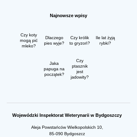
Najnowsze wpisy
Czy koty
Dlaczego
Czy królik
Ile lat żyją
mogą pić
pies wyje?
to gryzoń?
rybki?
mleko?
Czy
Jaka
ptasznik
papuga na
jest
początek?
jadowity?
Wojewódzki Inspektorat Weterynarii w Bydgoszczy
Aleja Powstańców Wielkopolskich 10,
85-090 Bydgoszcz