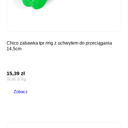
chico zabawka tpr ring z uchwytem do przeciągania
14,5cm
15,39
zł
76,95
zł
/
kg
Zobacz