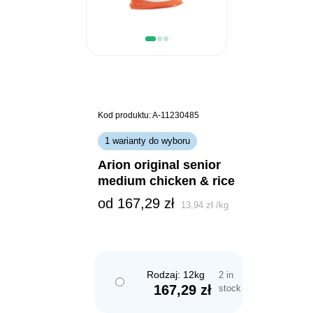
Kod produktu: A-11230485
1 warianty do wyboru
arion original senior
medium chicken & rice
od 
167,29
zł
13,94
zł
/
kg
Rodzaj: 12kg
2 in
167,29
zł
stock