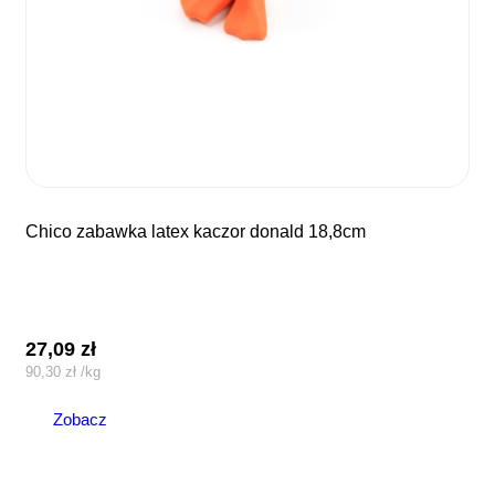
chico zabawka latex kaczor donald 18,8cm
27,09
zł
90,30
zł
/
kg
Zobacz