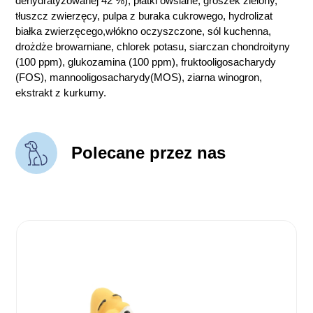
dehydratyzowanej 42 %), płatki owsiane, groszek zielony,
tłuszcz zwierzęcy, pulpa z buraka cukrowego, hydrolizat
białka zwierzęcego,włókno oczyszczone, sól kuchenna,
drożdże browarniane, chlorek potasu, siarczan chondroityny
(100 ppm), glukozamina (100 ppm), fruktooligosacharydy
(FOS), mannooligosacharydy(MOS), ziarna winogron,
ekstrakt z kurkumy.
Polecane przez nas