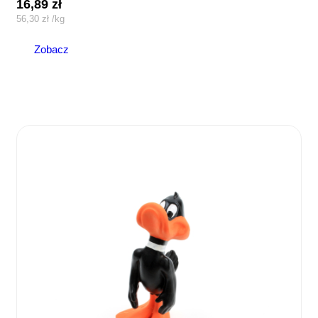
16,89
zł
56,30
zł
/
kg
Zobacz