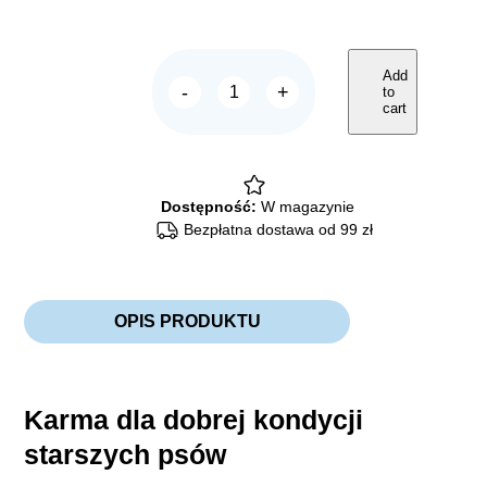
Add
-
+
to
ARION
cart
Original
Senior
Medium
Chicken
&
Rice
Dostępność:
W magazynie
quantity
Bezpłatna dostawa od 99 zł
OPIS PRODUKTU
Karma dla dobrej kondycji
starszych psów