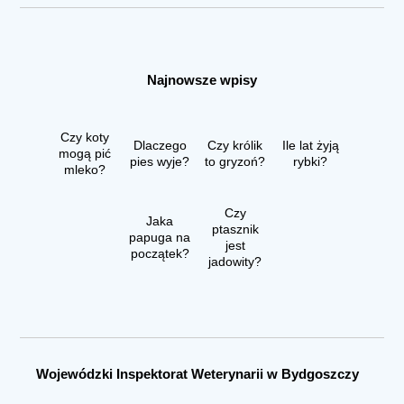
Najnowsze wpisy
Czy koty
Dlaczego
Czy królik
Ile lat żyją
mogą pić
pies wyje?
to gryzoń?
rybki?
mleko?
Czy
Jaka
ptasznik
papuga na
jest
początek?
jadowity?
Wojewódzki Inspektorat Weterynarii w Bydgoszczy