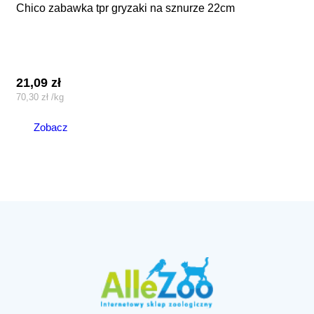
chico zabawka tpr gryzaki na sznurze 22cm
21,09
zł
70,30
zł
/
kg
Zobacz