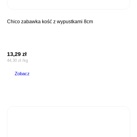
chico zabawka kość z wypustkami 8cm
13,29
zł
44,30
zł
/
kg
Zobacz