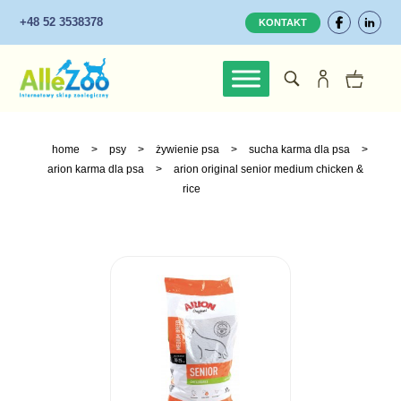
+48 52 3538378
KONTAKT
home
>
psy
>
żywienie psa
>
sucha karma dla psa
>
arion karma dla psa
>
arion original senior medium chicken &
rice