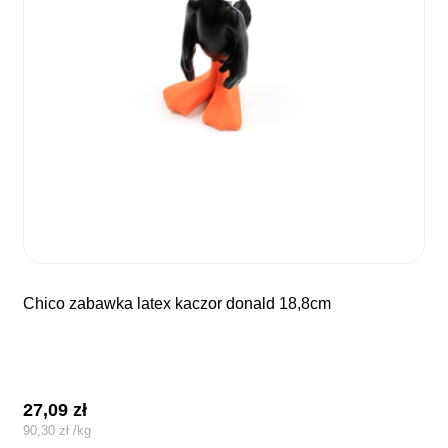
chico zabawka latex kaczor donald 18,8cm
27,09
zł
90,30
zł
/
kg