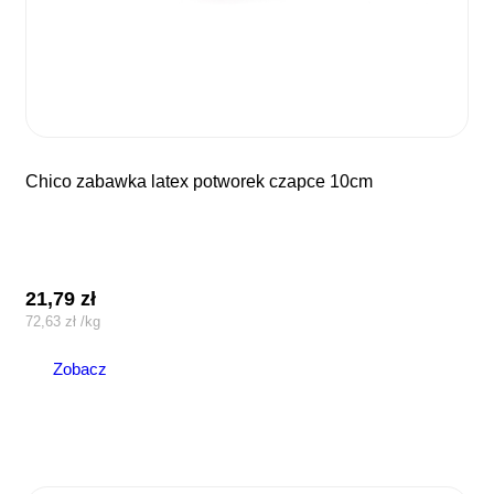
chico zabawka latex potworek czapce 10cm
21,79
zł
72,63
zł
/
kg
Zobacz