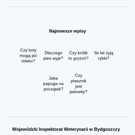
Najnowsze wpisy
Czy koty
Dlaczego
Czy królik
Ile lat żyją
mogą pić
pies wyje?
to gryzoń?
rybki?
mleko?
Czy
Jaka
ptasznik
papuga na
jest
początek?
jadowity?
Wojewódzki Inspektorat Weterynarii w Bydgoszczy