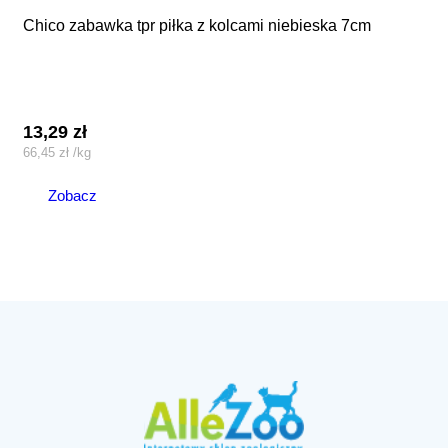
chico zabawka tpr piłka z kolcami niebieska 7cm
13,29
zł
66,45
zł
/
kg
Zobacz