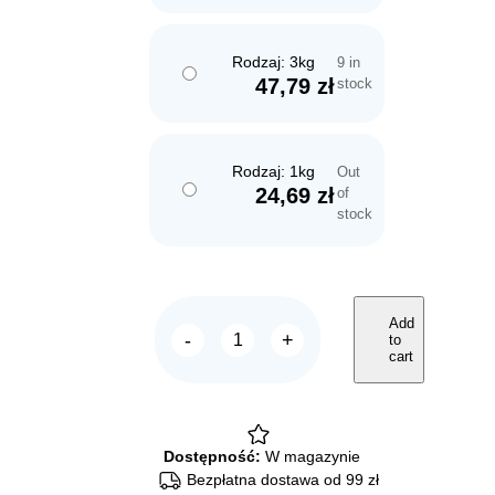
Rodzaj: 3kg
9 in
47,79
zł
stock
Rodzaj: 1kg
Out
24,69
zł
of
stock
Add
-
+
to
BRIT
cart
Premium
By
Nature
JUNIOR
S
small
Dostępność:
W magazynie
quantity
Bezpłatna dostawa od 99 zł