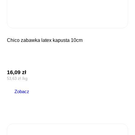
chico zabawka latex kapusta 10cm
16,09
zł
53,63
zł
/
kg
Zobacz