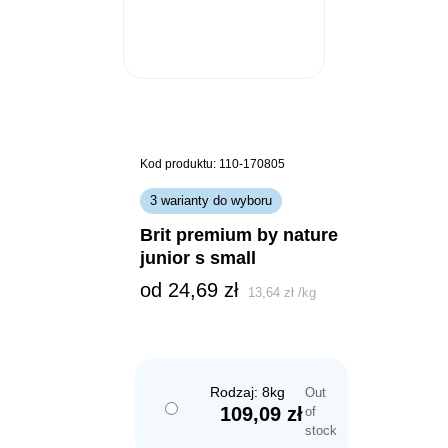
Kod produktu: 110-170805
3 warianty do wyboru
brit premium by nature
junior s small
od 
24,69
zł
13,64
zł
/
kg
Rodzaj: 8kg
Out
109,09
zł
of
stock