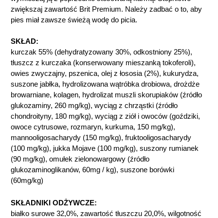
zwiększaj zawartość Brit Premium. Należy zadbać o to, aby
pies miał zawsze świeżą wodę do picia.
SKŁAD:
kurczak 55% (dehydratyzowany 30%, odkostniony 25%),
tłuszcz z kurczaka (konserwowany mieszanką tokoferoli),
owies zwyczajny, pszenica, olej z łososia (2%), kukurydza,
suszone jabłka, hydrolizowana wątróbka drobiowa, drożdże
browarniane, kolagen, hydrolizat muszli skorupiaków (źródło
glukozaminy, 260 mg/kg), wyciąg z chrząstki (źródło
chondroityny, 180 mg/kg), wyciąg z ziół i owoców (goździki,
owoce cytrusowe, rozmaryn, kurkuma, 150 mg/kg),
mannooligosacharydy (150 mg/kg), fruktooligosacharydy
(100 mg/kg), jukka Mojave (100 mg/kg), suszony rumianek
(90 mg/kg), omułek zielonowargowy (źródło
glukozaminoglikanów, 60mg / kg), suszone borówki
(60mg/kg)
SKŁADNIKI ODŻYWCZE:
białko surowe 32,0%, zawartość tłuszczu 20,0%, wilgotność