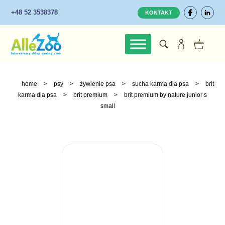
+48 52 3538378
KONTAKT
home
>
psy
>
żywienie psa
>
sucha karma dla psa
>
brit
karma dla psa
>
brit premium
>
brit premium by nature junior s
small