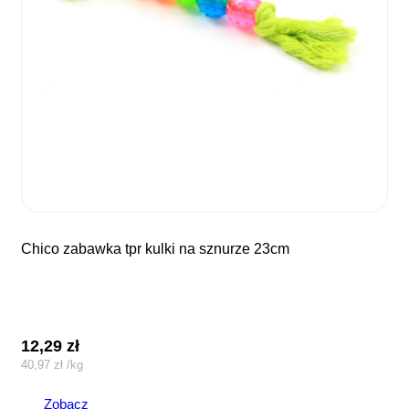
chico zabawka tpr kulki na sznurze 23cm
12,29
zł
40,97
zł
/
kg
Zobacz