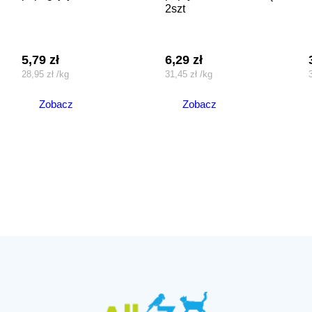
2szt
5,79
zł
6,29
zł
28,95
zł
/
kg
31,45
zł
/
kg
Zobacz
Zobacz