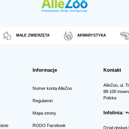
MAŁE ZWIERZĘTA
AKWARYSTYKA
Informacje
Kontakt
AlleZoo, ul. 
Numer konta AlleZoo
88-100 Inowr
Polska
Regulamin
Infolinia: 
Mapa strony
biste
RODO Facebook
Dział obsługi 