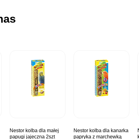
nas
nestor kolba dla małej
nestor kolba dla kanarka
nestor bo
papugi jajeczna 2szt
papryka z marchewką