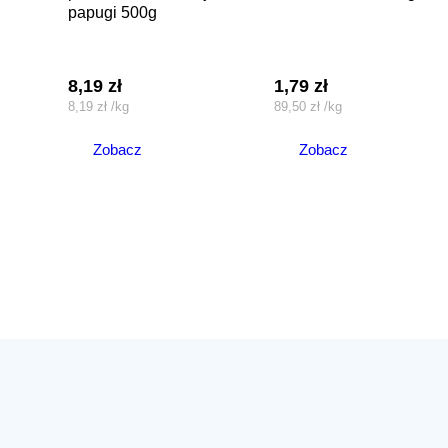
papugi 500g
8,19
zł
1,79
zł
8,19
zł
/
kg
89,50
zł
/
kg
Zobacz
Zobacz