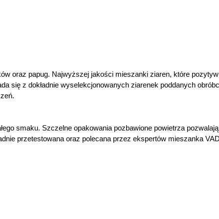
ków oraz papug. Najwyższej jakości mieszanki ziaren, które pozytyw
ada się z dokładnie wyselekcjonowanych ziarenek poddanych obrób
czeń.
nałego smaku. Szczelne opakowania pozbawione powietrza pozwalają
ładnie przetestowana oraz polecana przez ekspertów mieszanka 