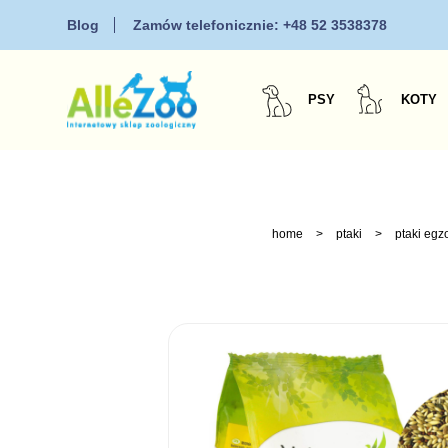
Blog
Zamów telefonicznie:
+48 52 3538378
PSY
KOTY
home
>
ptaki
>
ptaki egz