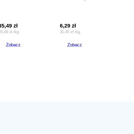
35,49
zł
6,29
zł
35,49
zł
/
kg
31,45
zł
/
kg
Zobacz
Zobacz