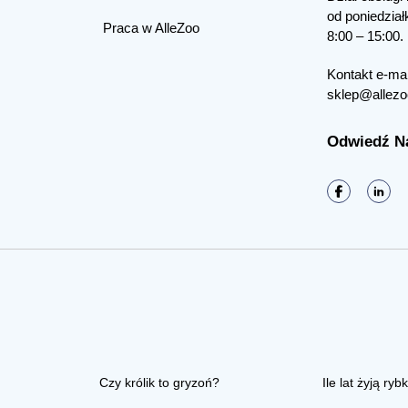
od poniedział
Praca w AlleZoo
8:00 – 15:00.
Kontakt e-mai
sklep@allezo
Odwiedź N
Czy królik to gryzoń?
Ile lat żyją rybk