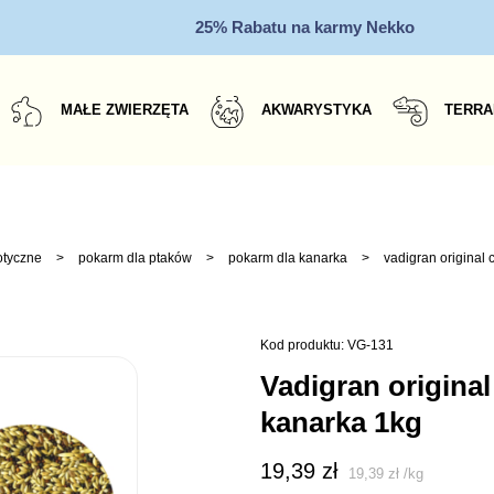
25% Rabatu na karmy Nekko
MAŁE ZWIERZĘTA
AKWARYSTYKA
TERRA
otyczne
>
pokarm dla ptaków
>
pokarm dla kanarka
>
vadigran original
Kod produktu: VG-131
vadigran original canaries pokarm dla
kanarka 1kg
19,39
zł
19,39
zł
/
kg