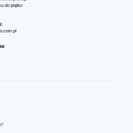
ku do piątku
l:
o.com.pl
as
i?