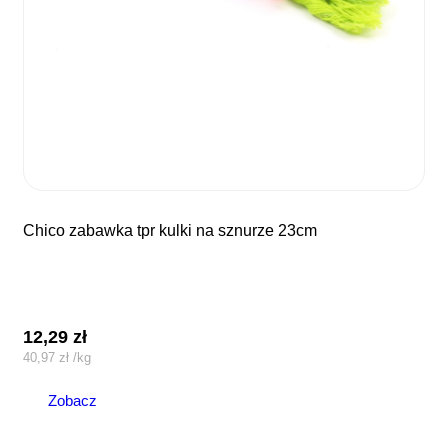
chico zabawka tpr kulki na sznurze 23cm
12,29
zł
40,97
zł
/
kg
Zobacz