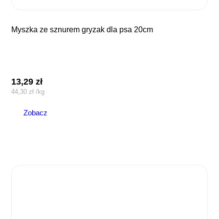
myszka ze sznurem gryzak dla psa 20cm
13,29
zł
44,30
zł
/
kg
Zobacz