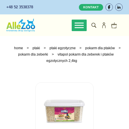
+48 52 3538378
KONTAKT
home
>
ptaki
>
ptaki egzotyczne
>
pokarm dla ptaków
>
pokarm dla zeberki
>
vitapol pokarm dla zeberek i ptaków
egzotycznych 2,4kg