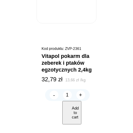
Kod produktu: ZVP-2361
vitapol pokarm dla
zeberek i ptaków
egzotycznych 2,4kg
32,79
zł
13,66
zł
/
kg
-
+
Vitapol
POKARM
dla
Add
zeberek
to
i
cart
ptaków
egzotycznych
2,4kg
quantity