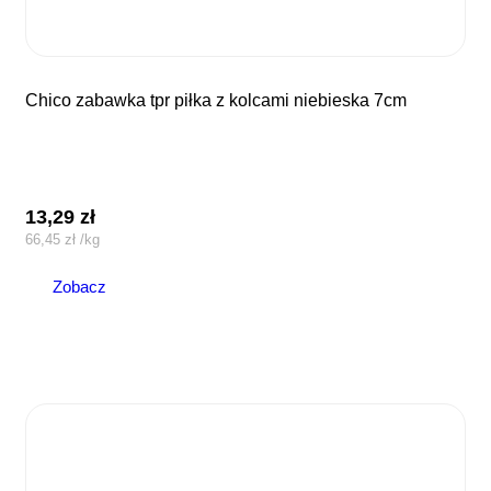
chico zabawka tpr piłka z kolcami niebieska 7cm
13,29
zł
66,45
zł
/
kg
Zobacz