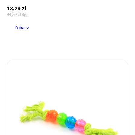
13,29
zł
44,30
zł
/
kg
Zobacz