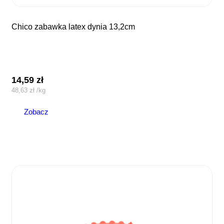
chico zabawka latex dynia 13,2cm
14,59
zł
48,63
zł
/
kg
Zobacz