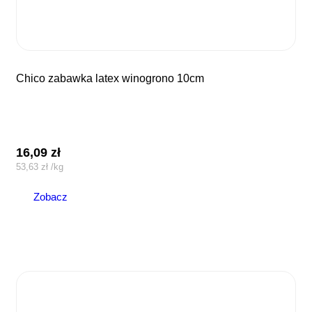
chico zabawka latex winogrono 10cm
16,09
zł
53,63
zł
/
kg
Zobacz