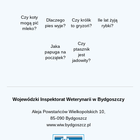
Czy koty
Dlaczego
Czy królik
Ile lat żyją
mogą pić
pies wyje?
to gryzoń?
rybki?
mleko?
Czy
Jaka
ptasznik
papuga na
jest
początek?
jadowity?
Wojewódzki Inspektorat Weterynarii w Bydgoszczy
Aleja Powstańców Wielkopolskich 10,
85-090 Bydgoszcz
www.wiw.bydgoszcz.pl