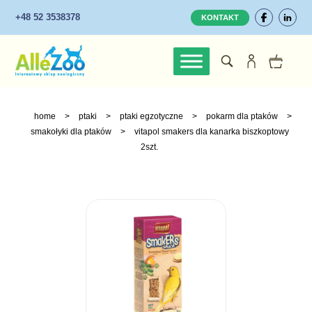
+48 52 3538378
KONTAKT
home
>
ptaki
>
ptaki egzotyczne
>
pokarm dla ptaków
>
smakołyki dla ptaków
>
vitapol smakers dla kanarka biszkoptowy
2szt.