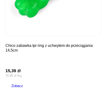
chico zabawka tpr ring z uchwytem do przeciągania
14,5cm
15,39
zł
76,95
zł
/
kg
Zobacz