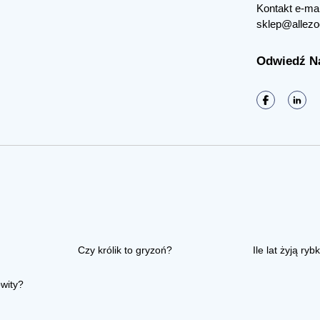
Kontakt e-mai
sklep@allezo
Odwiedź N
Czy królik to gryzoń?
Ile lat żyją rybk
owity?