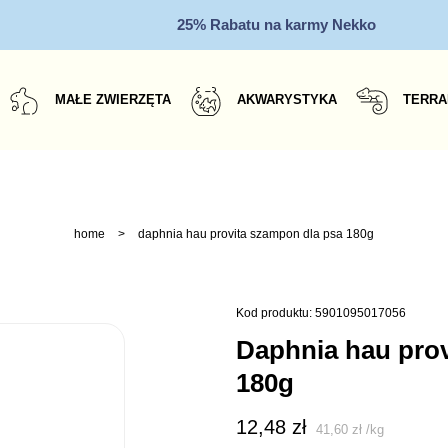
25% Rabatu na karmy Nekko
MAŁE ZWIERZĘTA
AKWARYSTYKA
TERRA
home
>
daphnia hau provita szampon dla psa 180g
Kod produktu: 5901095017056
daphnia hau provita szampon dla psa
180g
12,48
zł
41,60
zł
/
kg