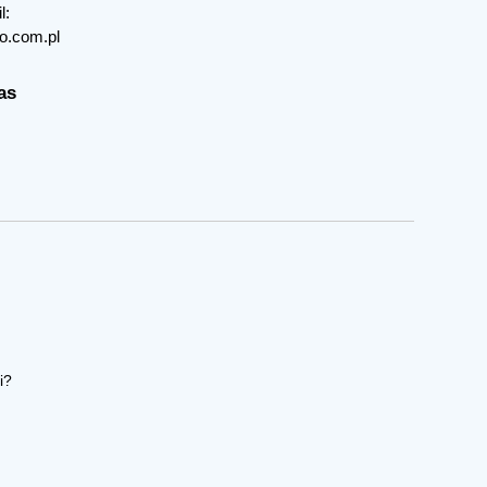
l:
o.com.pl
as
i?