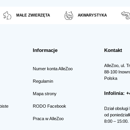
MAŁE ZWIERZĘTA
AKWARYSTYKA
Informacje
Kontakt
AlleZoo, ul. 
Numer konta AlleZoo
88-100 Inowr
Polska
Regulamin
Infolinia: 
Mapa strony
biste
RODO Facebook
Dział obsługi 
od poniedział
Praca w AlleZoo
8:00 – 15:00.