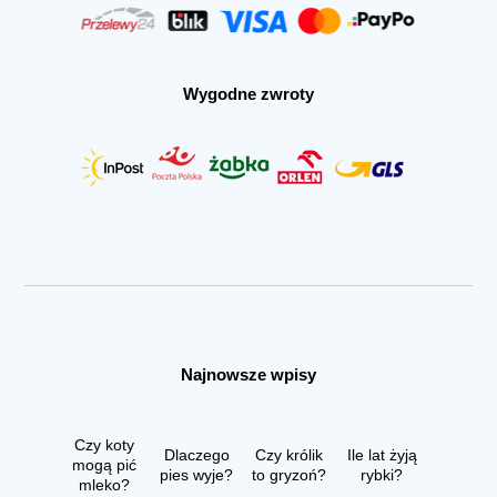
Wygodne zwroty
Najnowsze wpisy
Czy koty
Dlaczego
Czy królik
Ile lat żyją
mogą pić
pies wyje?
to gryzoń?
rybki?
mleko?