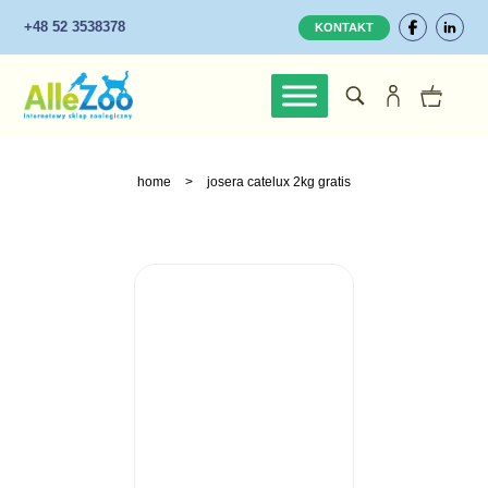
+48 52 3538378
KONTAKT
home
>
josera catelux 2kg gratis