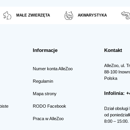
MAŁE ZWIERZĘTA
AKWARYSTYKA
Informacje
Kontakt
AlleZoo, ul. 
Numer konta AlleZoo
88-100 Inowr
Polska
Regulamin
Infolinia: 
Mapa strony
biste
RODO Facebook
Dział obsługi 
od poniedział
Praca w AlleZoo
8:00 – 15:00.