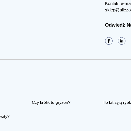
Kontakt e-mai
sklep@allezo
Odwiedź N
Czy królik to gryzoń?
Ile lat żyją rybk
owity?