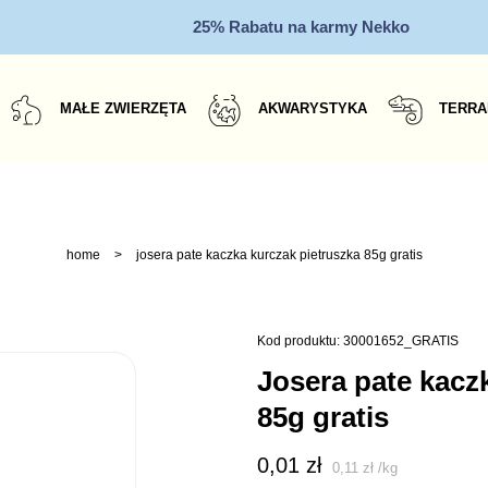
25% Rabatu na karmy Nekko
MAŁE ZWIERZĘTA
AKWARYSTYKA
TERRA
home
>
josera pate kaczka kurczak pietruszka 85g gratis
Kod produktu: 30001652_GRATIS
josera pate kaczka kurczak pietruszka
85g gratis
0,01
zł
0,11
zł
/
kg