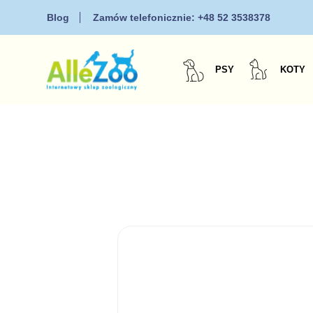
Blog
Zamów telefonicznie:
+48 52 3538378
PSY
KOTY