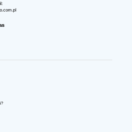
l:
o.com.pl
as
i?