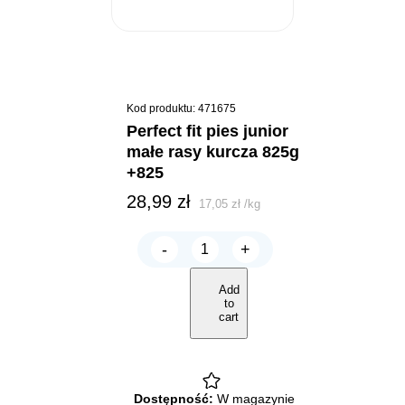
Kod produktu: 471675
perfect fit pies junior
małe rasy kurcza 825g
+825
28,99
zł
17,05
zł
/
kg
-
+
PERFECT
FIT
PIES
Add
JUNIOR
to
małe
cart
rasy
Kurcza
825g
+825
quantity
Dostępność:
W magazynie