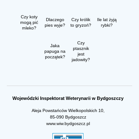
Czy koty
Dlaczego
Czy królik
Ile lat żyją
mogą pić
pies wyje?
to gryzoń?
rybki?
mleko?
Czy
Jaka
ptasznik
papuga na
jest
początek?
jadowity?
Wojewódzki Inspektorat Weterynarii w Bydgoszczy
Aleja Powstańców Wielkopolskich 10,
85-090 Bydgoszcz
www.wiw.bydgoszcz.pl