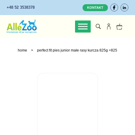
+48 52 3538378
KONTAKT
home
>
perfect fit pies junior małe rasy kurcza 825g +825