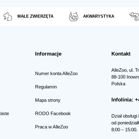
MAŁE ZWIERZĘTA
AKWARYSTYKA
Informacje
Kontakt
AlleZoo, ul. 
Numer konta AlleZoo
88-100 Inowr
Polska
Regulamin
Infolinia: 
Mapa strony
biste
RODO Facebook
Dział obsługi 
od poniedział
Praca w AlleZoo
8:00 – 15:00.