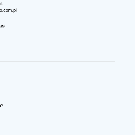
l:
o.com.pl
as
i?