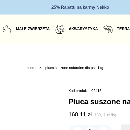
25% Rabatu na karmy Nekko
MAŁE ZWIERZĘTA
AKWARYSTYKA
TERRA
home
>
płuca suszone naturalne dla psa 1kg
Kod produktu: 02415
płuca suszone n
160,11
zł
160,11
zł
/
kg