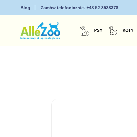
Blog
Zamów telefonicznie:
+48 52 3538378
PSY
KOTY