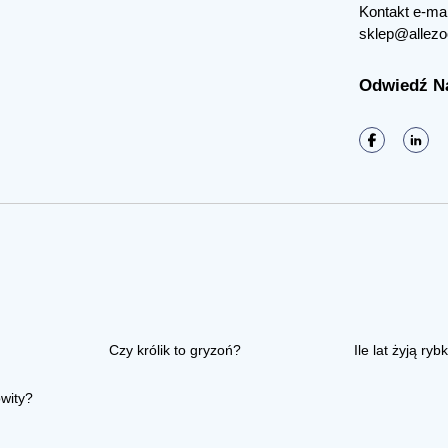
Kontakt e-mai
sklep@allezo
Odwiedź N
Czy królik to gryzoń?
Ile lat żyją rybk
owity?