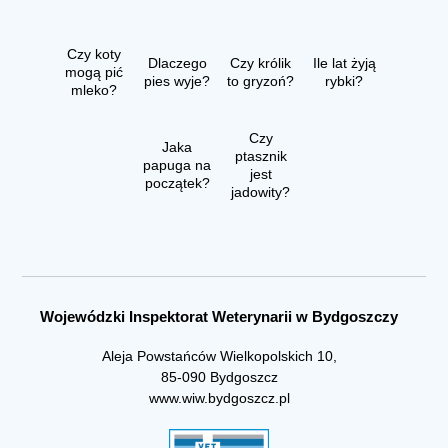
Czy koty
Dlaczego
Czy królik
Ile lat żyją
mogą pić
pies wyje?
to gryzoń?
rybki?
mleko?
Czy
Jaka
ptasznik
papuga na
jest
początek?
jadowity?
Wojewódzki Inspektorat Weterynarii w Bydgoszczy
Aleja Powstańców Wielkopolskich 10,
85-090 Bydgoszcz
www.wiw.bydgoszcz.pl