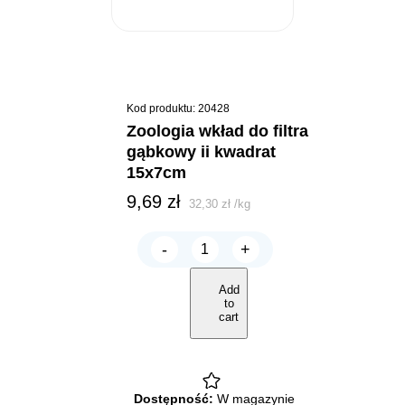
Kod produktu: 20428
zoologia wkład do filtra
gąbkowy ii kwadrat
15x7cm
9,69
zł
32,30
zł
/
kg
-
+
ZOOLOGIA
Wkład
do
Add
filtra
to
gąbkowy
cart
II
kwadrat
15x7cm
quantity
Dostępność:
W magazynie