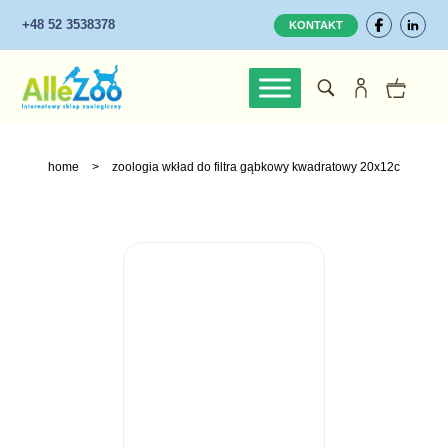
+48 52 3538378
KONTAKT
home
>
zoologia wkład do filtra gąbkowy kwadratowy 20x12c