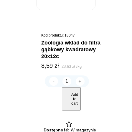
Kod produktu: 18047
zoologia wkład do filtra
gąbkowy kwadratowy
20x12c
8,59
zł
28,63
zł
/
kg
-
+
ZOOLOGIA
Wkład
do
Add
filtra
to
gąbkowy
cart
kwadratowy
20x12c
quantity
Dostępność:
W magazynie