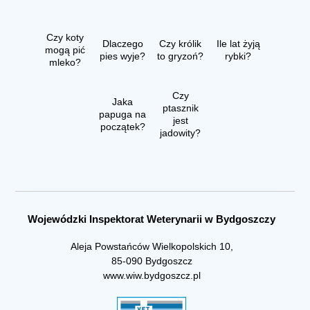
Czy koty
Dlaczego
Czy królik
Ile lat żyją
mogą pić
pies wyje?
to gryzoń?
rybki?
mleko?
Czy
Jaka
ptasznik
papuga na
jest
początek?
jadowity?
Wojewódzki Inspektorat Weterynarii w Bydgoszczy
Aleja Powstańców Wielkopolskich 10,
85-090 Bydgoszcz
www.wiw.bydgoszcz.pl