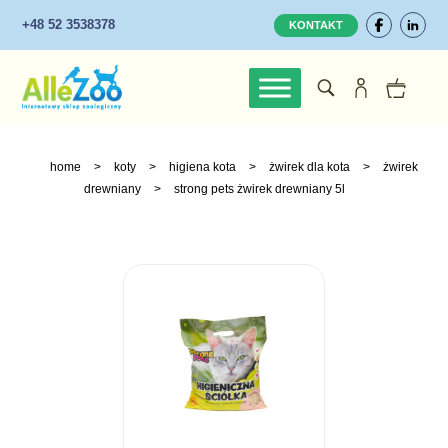
+48 52 3538378
KONTAKT
home
>
koty
>
higiena kota
>
żwirek dla kota
>
żwirek
drewniany
>
strong pets żwirek drewniany 5l