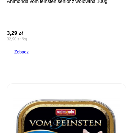
animonda vom feinsten senior z wołowiną 100g
3,29
zł
32,90
zł
/
kg
Zobacz