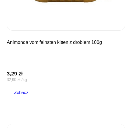
animonda vom feinsten kitten z drobiem 100g
3,29
zł
32,90
zł
/
kg
Zobacz