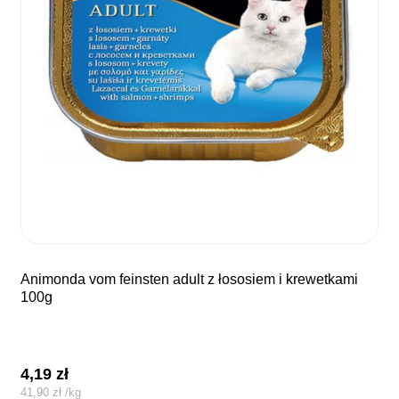
animonda vom feinsten adult z łososiem i krewetkami
100g
4,19
zł
41,90
zł
/
kg