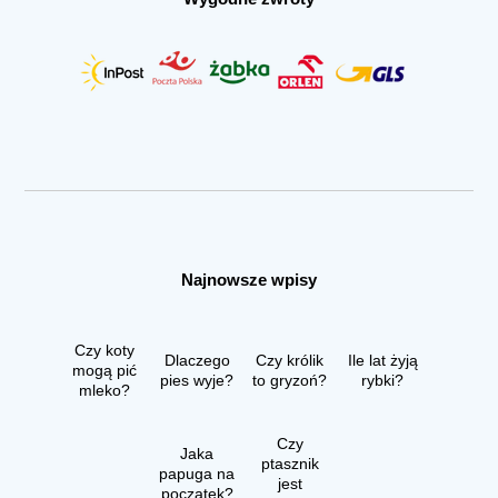
Najnowsze wpisy
Czy koty
Dlaczego
Czy królik
Ile lat żyją
mogą pić
pies wyje?
to gryzoń?
rybki?
mleko?
Czy
Jaka
ptasznik
papuga na
jest
początek?