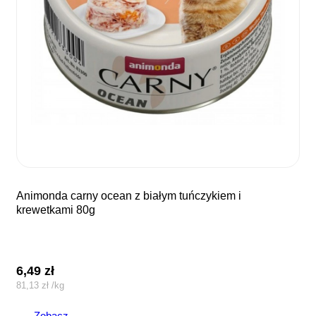
animonda carny ocean z białym tuńczykiem i
krewetkami 80g
6,49
zł
81,13
zł
/
kg
Zobacz