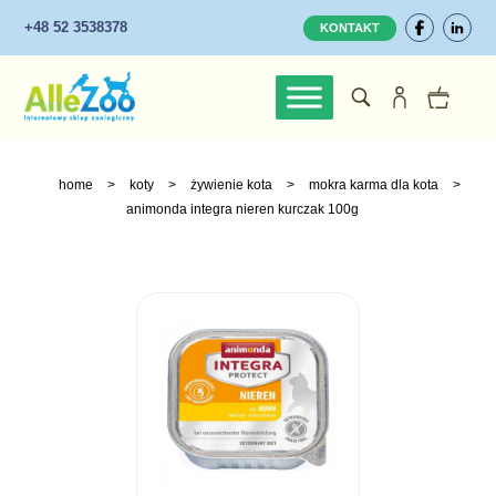
+48 52 3538378
KONTAKT
home
>
koty
>
żywienie kota
>
mokra karma dla kota
>
animonda integra nieren kurczak 100g