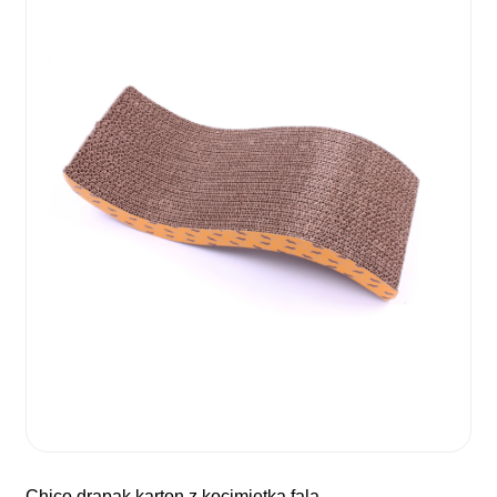
chico drapak karton z kocimiętką fala