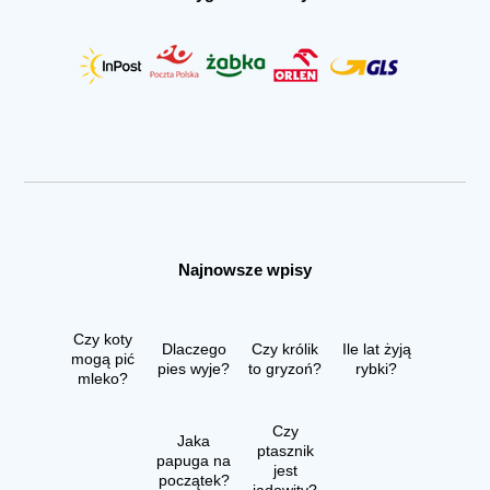
Najnowsze wpisy
Czy koty
Dlaczego
Czy królik
Ile lat żyją
mogą pić
pies wyje?
to gryzoń?
rybki?
mleko?
Czy
Jaka
ptasznik
papuga na
jest
początek?
jadowity?