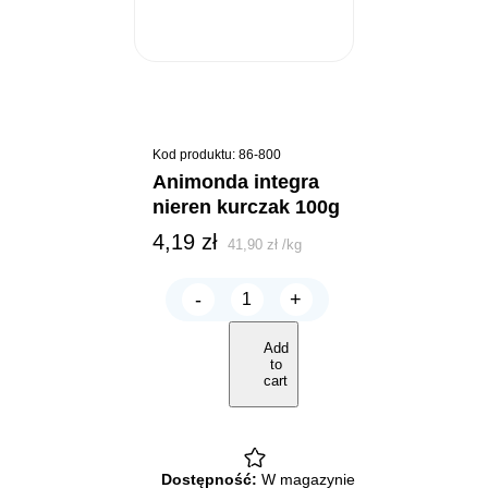
Kod produktu: 86-800
animonda integra
nieren kurczak 100g
4,19
zł
41,90
zł
/
kg
-
+
ANIMONDA
INTEGRA
Nieren
Add
kurczak
to
100g
cart
quantity
Dostępność:
W magazynie