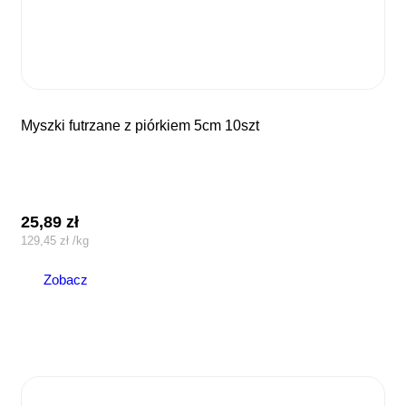
myszki futrzane z piórkiem 5cm 10szt
25,89
zł
129,45
zł
/
kg
Zobacz