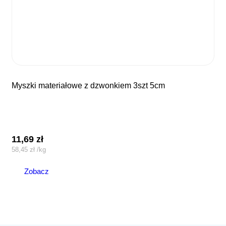
myszki materiałowe z dzwonkiem 3szt 5cm
11,69
zł
58,45
zł
/
kg
Zobacz