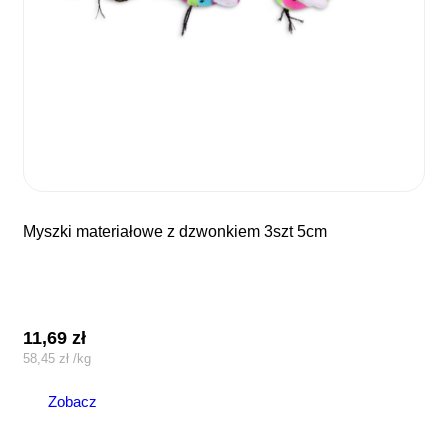
myszki materiałowe z dzwonkiem 3szt 5cm
11,69
zł
58,45
zł
/
kg
Zobacz