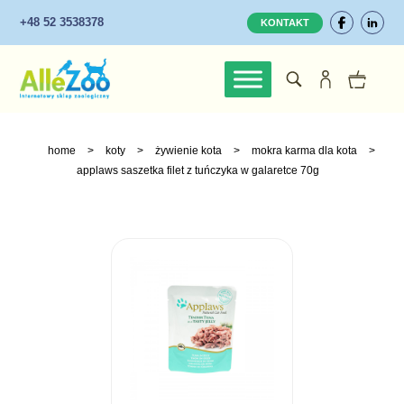
+48 52 3538378
KONTAKT
home
>
koty
>
żywienie kota
>
mokra karma dla kota
>
applaws saszetka filet z tuńczyka w galaretce 70g