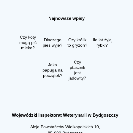
Najnowsze wpisy
Czy koty
Dlaczego
Czy królik
Ile lat żyją
mogą pić
pies wyje?
to gryzoń?
rybki?
mleko?
Czy
Jaka
ptasznik
papuga na
jest
początek?
jadowity?
Wojewódzki Inspektorat Weterynarii w Bydgoszczy
Aleja Powstańców Wielkopolskich 10,
85-090 Bydgoszcz