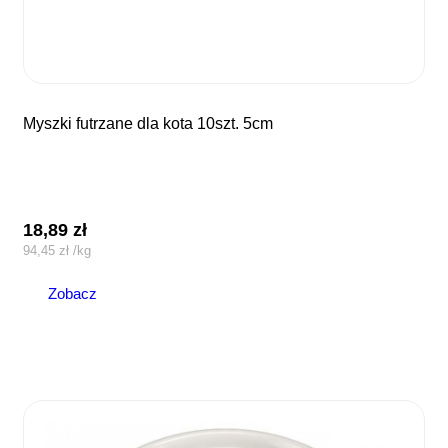
myszki futrzane dla kota 10szt. 5cm
18,89
zł
94,45
zł
/
kg
Zobacz