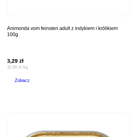
animonda vom feinsten adult z indykiem i królikiem
100g
3,29
zł
32,90
zł
/
kg
Zobacz