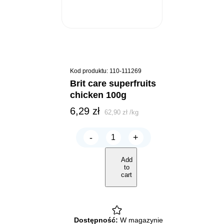
Kod produktu: 110-111269
brit care superfruits
chicken 100g
6,29
zł
62,90
zł
/
kg
-
+
BRIT
Care
SUPERFRUITS
Add
Chicken
to
100g
cart
quantity
Dostępność:
W magazynie