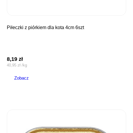
piłeczki z piórkiem dla kota 4cm 6szt
8,19
zł
40,95
zł
/
kg
Zobacz