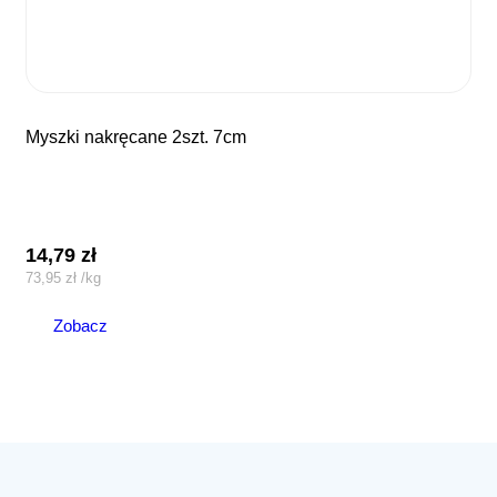
myszki nakręcane 2szt. 7cm
14,79
zł
73,95
zł
/
kg
Zobacz