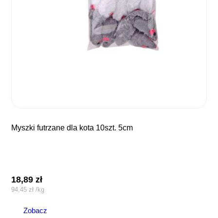
myszki futrzane dla kota 10szt. 5cm
18,89
zł
94,45
zł
/
kg
Zobacz