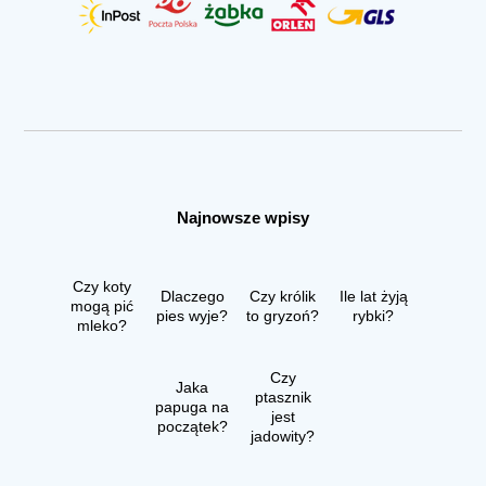
Najnowsze wpisy
Czy koty
Dlaczego
Czy królik
Ile lat żyją
mogą pić
pies wyje?
to gryzoń?
rybki?
mleko?
Czy
Jaka
ptasznik
papuga na
jest
początek?
jadowity?