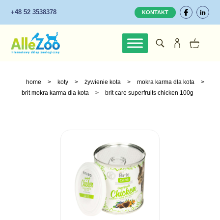
+48 52 3538378
KONTAKT
home
>
koty
>
żywienie kota
>
mokra karma dla kota
>
brit mokra karma dla kota
>
brit care superfruits chicken 100g