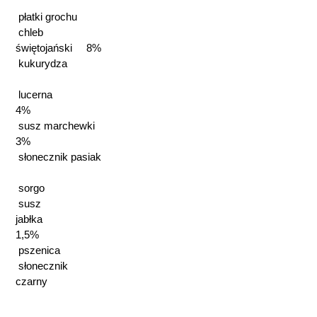
płatki grochu
chleb
świętojański 8%
kukurydza
lucerna
4%
susz marchewki
3%
słonecznik pasiak
sorgo
susz
jabłka
1,5%
pszenica
słonecznik
czarny