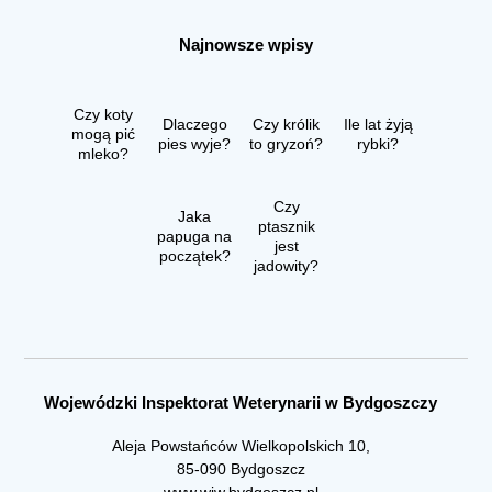
Najnowsze wpisy
Czy koty
Dlaczego
Czy królik
Ile lat żyją
mogą pić
pies wyje?
to gryzoń?
rybki?
mleko?
Czy
Jaka
ptasznik
papuga na
jest
początek?
jadowity?
Wojewódzki Inspektorat Weterynarii w Bydgoszczy
Aleja Powstańców Wielkopolskich 10,
85-090 Bydgoszcz