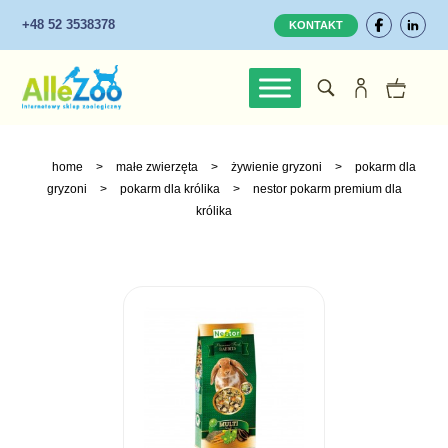
+48 52 3538378
KONTAKT
home
>
małe zwierzęta
>
żywienie gryzoni
>
pokarm dla
gryzoni
>
pokarm dla królika
>
nestor pokarm premium dla
królika