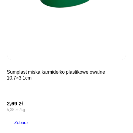
sumplast miska karmidełko plastikowe owalne
10,7×3,1cm
2,69
zł
5,38
zł
/
kg
Zobacz