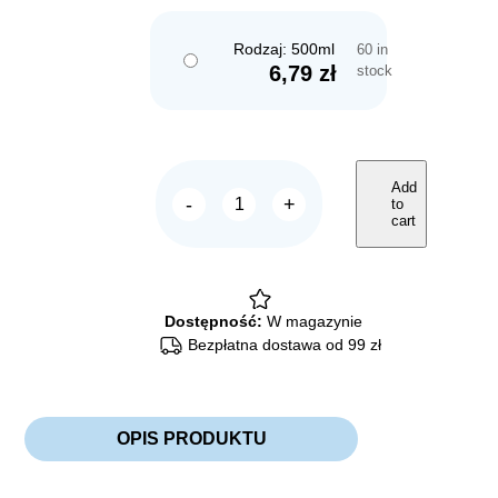
Rodzaj: 500ml
60 in
6,79
zł
stock
Add
-
+
to
Nestor
cart
Pokarm
PREMIUM
dla
królika
quantity
Dostępność:
W magazynie
Bezpłatna dostawa od 99 zł
OPIS PRODUKTU