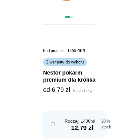
Kod produktu: 1400-GKR
2 warianty do wyboru
nestor pokarm
premium dla królika
od 
6,79
zł
8,53
zł
/
kg
Rodzaj: 1400ml
20 in
12,79
zł
stock