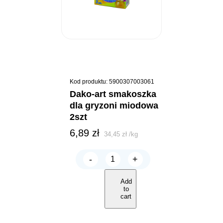
Kod produktu: 5900307003061
dako-art smakoszka
dla gryzoni miodowa
2szt
6,89
zł
34,45
zł
/
kg
-
+
DAKO-
ART
SMAKOSZKA
Add
dla
to
gryzoni
cart
MIODOWA
2szt
quantity