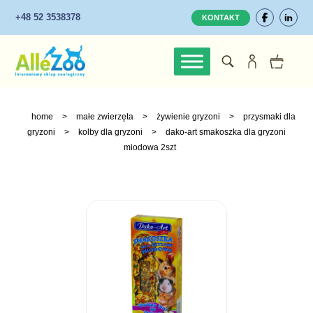
+48 52 3538378
KONTAKT
home
>
małe zwierzęta
>
żywienie gryzoni
>
przysmaki dla
gryzoni
>
kolby dla gryzoni
>
dako-art smakoszka dla gryzoni
miodowa 2szt