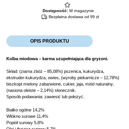
Dostępność:
W magazynie
Bezpłatna dostawa od 99 zł
OPIS PRODUKTU
Kolba miodowa – karma uzupełniająca dla gryzoni.
Skład: (ziarna zbóż – 85,08%) pszenica, kukurydza,
ekstruder-kukurydza, owies, (wyroby piekarnicze – 12,78%)
biszkopt mielony zabarwione, cukier, jaja, miód naturalny,
(nasiona oleiste – 2,14%) słonecznik.
Sposób podawania: zawiesić lub położyć.
Białko ogólne 14,2%
Włókno surowe 11,4%
Popiół surowy 5,8%
Olej i tłuszcz surowy 5,7%