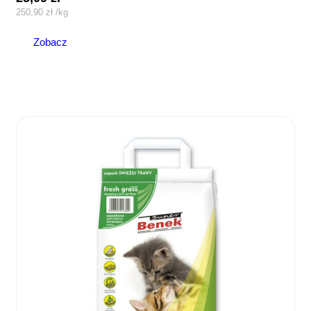
250,90
zł
/
kg
Zobacz