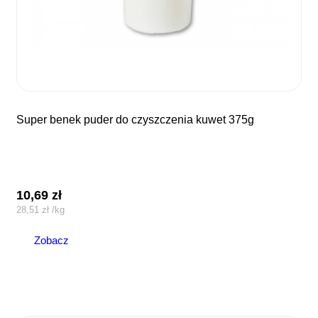
super benek puder do czyszczenia kuwet 375g
10,69
zł
28,51
zł
/
kg
Zobacz