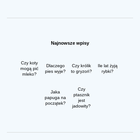
Najnowsze wpisy
Czy koty
Dlaczego
Czy królik
Ile lat żyją
mogą pić
pies wyje?
to gryzoń?
rybki?
mleko?
Czy
Jaka
ptasznik
papuga na
jest
początek?
jadowity?