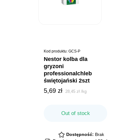
Kod produktu: GCS-P
nestor kolba dla
gryzoni
professionalchleb
świętojański 2szt
5,69
zł
28,45
zł
/
kg
Out of stock
Dostępność:
Brak