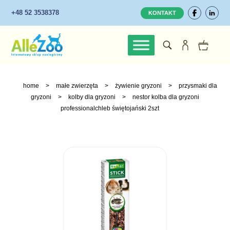
+48 52 3538378
KONTAKT
home
>
małe zwierzęta
>
żywienie gryzoni
>
przysmaki dla
gryzoni
>
kolby dla gryzoni
>
nestor kolba dla gryzoni
professionalchleb świętojański 2szt