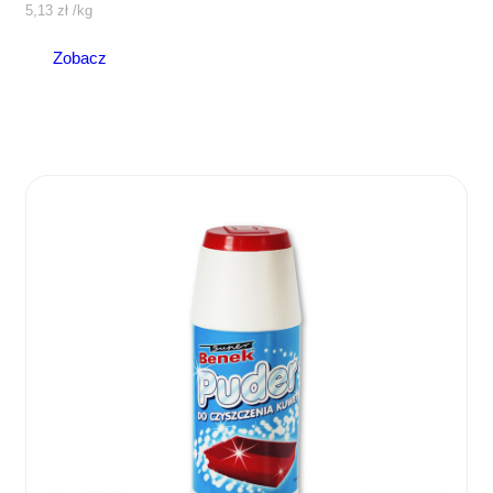
5,13
zł
/
kg
Zobacz