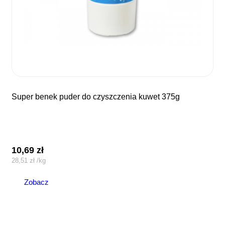
super benek puder do czyszczenia kuwet 375g
10,69
zł
28,51
zł
/
kg
Zobacz